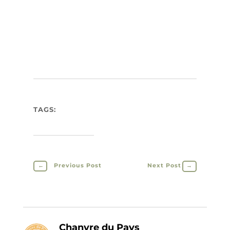
TAGS:
←
Previous Post
Next Post
→
Chanvre du Pays