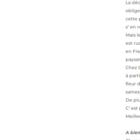
La déc
oblige
cette 
s’ en r
Mais l
est ru
en Fra
paysan
Chez
à part
fleur 
saines
De plu
C’ est
Meill
A bie