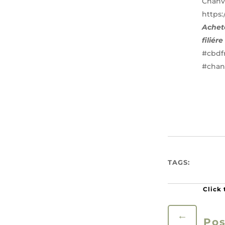
Chanv
https:
Achete
filiér
#cbdf
#chan
TAGS:
←
Pos