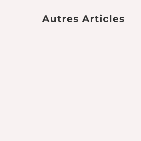
Autres Articles
🇫🇷 Chanvre du Pays 🇫🇷 Le Retour de Chanv
🇫🇷 Chanvre du Pays 🇫🇷 🌸 Découvrez nos 