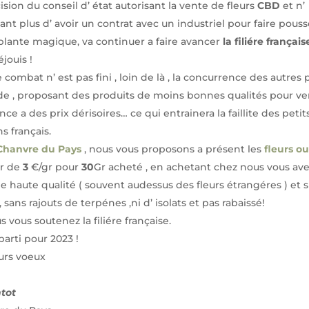
ision du conseil d’ état autorisant la vente de fleurs
CBD
et n’
ant plus d’ avoir un contrat avec un industriel pour faire pouss
plante magique, va continuer a faire avancer
la filiére français
éjouis !
e combat n’ est pas fini , loin de là , la concurrence des autres 
de , proposant des produits de moins bonnes qualités pour v
nce a des prix dérisoires… ce qui entrainera la faillite des petit
s français.
Chanvre du Pays
, nous vous proposons a présent les
fleurs o
ir de
3
€/gr pour
30
Gr acheté , en achetant chez nous vous av
de haute qualité ( souvent audessus des fleurs étrangéres ) et 
, sans rajouts de terpénes ,ni d’ isolats et pas rabaissé!
s vous soutenez la filiére française.
 parti pour 2023 !
eurs voeux
ntot