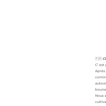
🇫🇷
C
C’ est
Après 
conti
autou
bourse
Nous a
cultiv