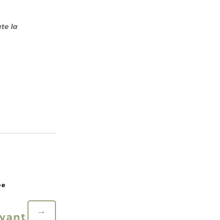
ute la
→
ivant