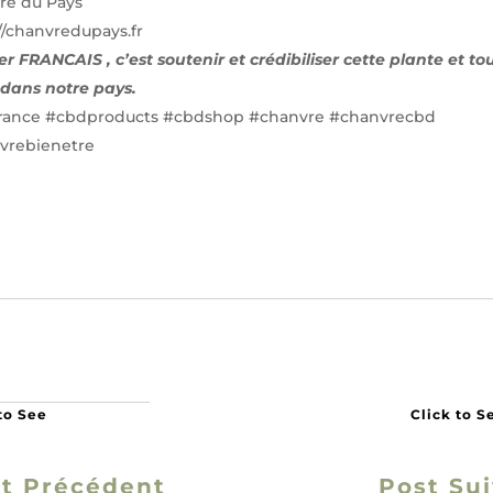
re du Pays
//chanvredupays.fr
r FRANCAIS , c’est soutenir et crédibiliser cette plante et to
e dans notre pays.
rance
#cbdproducts
#cbdshop
#chanvre
#chanvrecbd
vrebienetre
t Précédent
Post Su