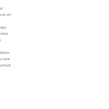
er
e
et on
pays
endre
s
utdoor
ez une
surtout