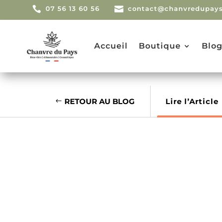

07 56 13 60 56

contact@chanvredupays
Accueil
Boutique
Blo
RETOUR AU BLOG
Lire l’Article