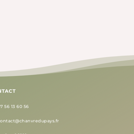
 à arriver...
NTACT
7 56 13 60 56
contact@chanvredupays.fr