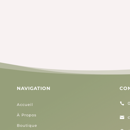
eurs CBD/CBG 2023 arrivent !! On les attendait , et elles commencent
NAVIGATION
CO
0

Accueil
À Propos

Boutique