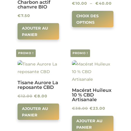
Charbon actif
Plage
€
10.00
–
€
40.00
chanvre BIO
Ce
de
€
7.50
CHOIX DES
produit
prix :
OPTIONS
a
€10.00
AJOUTER AU
plusieur
à
PANIER
variation
€40.00
Les
PROMO !
PROMO !
options
peuven
être
choisies
Tisane Aurore La
sur
reposante CBD
Macérat Huileux
la
10 % CBD
Le
Le
€
12.00
€
8.00
Artisanale
page
prix
prix
Le
Le
€
38.00
€
23.00
AJOUTER AU
du
initial
actuel
PANIER
prix
prix
produit
était :
est :
AJOUTER AU
initial
actuel
€12.00.
€8.00.
PANIER
était :
est :