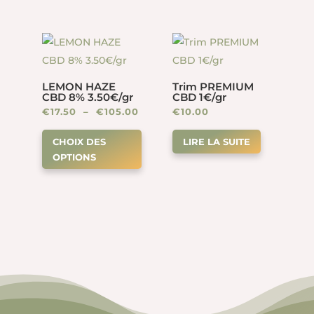
variations.
€40.00
Les
options
peuvent
LEMON HAZE
Trim PREMIUM
être
CBD 8% 3.50€/gr
CBD 1€/gr
choisies
Plage
€
17.50
–
€
105.00
€
10.00
sur
Ce
de
CHOIX DES
LIRE LA SUITE
la
produit
prix :
OPTIONS
page
a
€17.50
du
plusieurs
à
produit
variations.
€105.00
Les
options
peuvent
être
choisies
sur