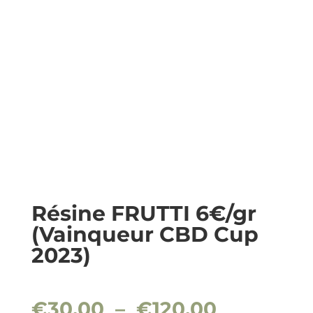
Résine FRUTTI 6€/gr
(Vainqueur CBD Cup
2023)
Plage
€
30.00
–
€
120.00