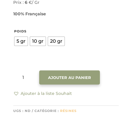
Prix :
6
€/ Gr
100% Française
POIDS
5 gr
10 gr
20 gr
QUANTITÉ
AJOUTER AU PANIER
DE
RÉSINE
FRUTTI
Ajouter à la liste Souhait
6€/GR
(VAINQUEUR
UGS :
ND
CATÉGORIE :
RÉSINES
CBD
CUP
2023)