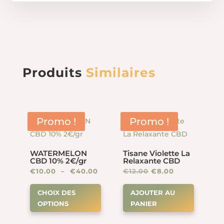
Produits
Similaires
Promo !
Promo !
WATERMELON
Tisane Violette La
CBD 10% 2€/gr
Relaxante CBD
Plage
Le
Le
€
10.00
–
€
40.00
€
12.00
€
8.00
Ce
de
prix
prix
CHOIX DES
AJOUTER AU
produit
prix :
initial
actuel
OPTIONS
PANIER
a
€10.00
était :
est :
plusieurs
à
€12.00.
€8.00.