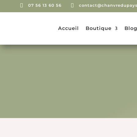


07 56 13 60 56
contact@chanvredupays
Accueil
Boutique
Blo