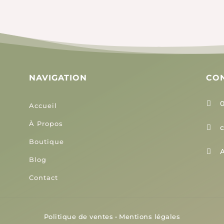
être
pe
choisies
êt
sur
ch
la
su
page
la
du
pa
NAVIGATION
CO
produit
du
pr
0

Accueil
À Propos

Boutique
A

Blog
Contact
Politique de ventes
•
Mentions légales