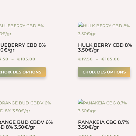
LUEBERRY CBD 8%
HULK BERRY CBD 8%
50€/gr
3.50€/gr
Plage
Plage
7.50
–
€
105.00
€
17.50
–
€
105.00
Ce
Ce
de
de
CHOIX DES OPTIONS
CHOIX DES OPTIONS
produit
pr
prix :
prix :
a
a
€17.50
€17.50
plusieurs
pl
à
à
variations.
va
€105.00
€105.0
Les
Le
options
op
peuvent
pe
RANGE BUD CBDV 6%
PANAKEIA CBG 8.7%
D 8% 3.50€/gr
3.50€/gr
être
êt
Plage
Plage