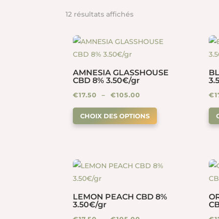
12 résultats affichés
AMNESIA GLASSHOUSE
B
CBD 8% 3.50€/gr
3.
Plage
€
17.50
–
€
105.00
€
1
Ce
de
CHOIX DES OPTIONS
produit
prix :
a
€17.50
plusieurs
à
variations.
€105.00
Les
options
peuvent
LEMON PEACH CBD 8%
O
3.50€/gr
CB
être
Plage