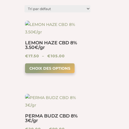
LEMON HAZE CBD 8%
3.50€/gr
Plage
€
17.50
–
€
105.00
Ce
de
CHOIX DES OPTIONS
oduit
produit
prix :
a
€17.50
usieurs
plusieurs
à
riations.
variations.
0
€105.00
s
Les
tions
options
uvent
peuvent
PERMA BUDZ CBD 8%
3€/gr
re
être
Plage