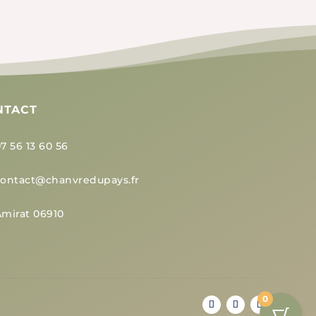
options
uvent
peuvent
re
être
oisies
choisies
r
sur
la
ge
NTACT
page
du
oduit
7 56 13 60 56
produit
contact@chanvredupays.fr
mirat 06910
0