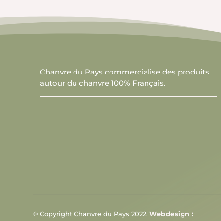
peuvent
être
choisies
sur
la
page
Chanvre du Pays commercialise des produits
autour du chanvre 100% Français.
du
produit
© Copyright Chanvre du Pays 2022.
Webdesign :