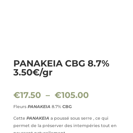
PANAKEIA CBG 8.7%
3.50€/gr
Plage
€
17.50
–
€
105.00
de
prix :
Fleurs
PANAKEIA
8.7%
CBG
€17.50
Cette
PANAKEIA
a poussé sous serre , ce qui
à
permet de la préserver des intempéries tout en
€105.00