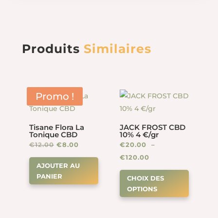
Produits
Similaires
Promo !
Tisane Flora La
JACK FROST CBD
Tonique CBD
10% 4 €/gr
Le
Le
€
12.00
€
8.00
€
20.00
–
prix
prix
Plage
€
120.00
AJOUTER AU
Ce
initial
actuel
de
PANIER
CHOIX DES
produit
était :
est :
prix :
OPTIONS
a
€12.00.
€8.00.
€20.00
plusieur
à