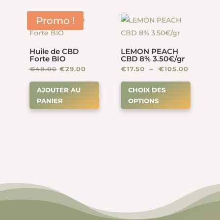
variation
€120.00
Les
Promo !
options
peuven
Huile de CBD
LEMON PEACH
être
Forte BIO
CBD 8% 3.50€/gr
choisies
Le
Le
Plage
€
48.00
€
29.00
€
17.50
–
€
105.00
sur
Ce
prix
prix
de
AJOUTER AU
CHOIX DES
la
produit
initial
actuel
prix :
PANIER
OPTIONS
page
a
était :
est :
€17.50
du
plusieur
€48.00.
€29.00.
à
produit
variation
€105.00
Les
options
peuven
être
choisies
sur