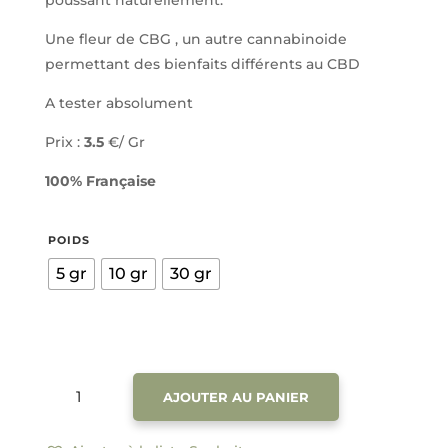
poussant naturellement.
Une fleur de CBG , un autre cannabinoide
permettant des bienfaits différents au CBD
A tester absolument
Prix :
3.5
€/ Gr
100% Française
POIDS
5 gr
10 gr
30 gr
QUANTITÉ
AJOUTER AU PANIER
DE
PANAKEIA
CBG