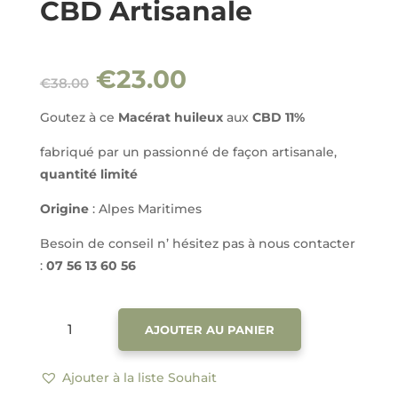
CBD Artisanale
Le
Le
€
23.00
€
38.00
prix
prix
initial
actuel
Goutez à ce
Macérat huileux
aux
CBD 11%
était :
est :
fabriqué par un passionné de façon artisanale,
€38.00.
€23.00.
quantité limité
Origine
: Alpes Maritimes
Besoin de conseil n’ hésitez pas à nous contacter
:
07 56 13 60 56
QUANTITÉ
AJOUTER AU PANIER
DE
MACÉRAT
HUILEUX
Ajouter à la liste Souhait
10