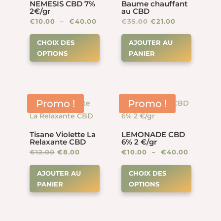
NEMESIS CBD 7%
Baume chauffant
2€/gr
au CBD
Plage
Le
Le
€
10.00
–
€
40.00
€
35.00
€
21.00
Ce
de
prix
prix
CHOIX DES
AJOUTER AU
produit
prix :
initial
actuel
OPTIONS
PANIER
a
€10.00
était :
est :
plusieurs
à
€35.00.
€21.00.
variations.
€40.00
Les
Promo !
Promo !
options
peuvent
Tisane Violette La
LEMONADE CBD
être
Relaxante CBD
6% 2 €/gr
choisies
Le
Le
Plage
€
12.00
€
8.00
€
10.00
–
€
40.00
sur
Ce
prix
prix
de
AJOUTER AU
CHOIX DES
la
produit
initial
actuel
prix :
PANIER
OPTIONS
page
a
était :
est :
€10.00
du
plusieur
€12.00.
€8.00.
à
produit
variation
€40.00