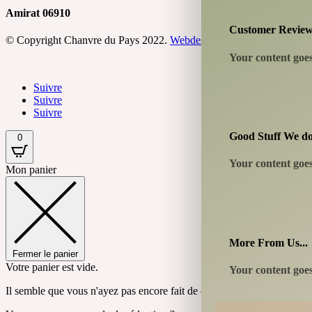
Amirat 06910
Customer Revie
© Copyright Chanvre du Pays 2022.
Webdesign : WebTC
Your content goes 
Suivre
Suivre
Suivre
Good Stuff We do
0
Your content goes 
Mon panier
More From Us...
Fermer le panier
Votre panier est vide.
Your content goes 
Il semble que vous n'ayez pas encore fait de choix.