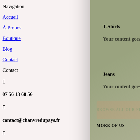
Navigation
Accueil
T-Shirts
À Propos
Boutique
Your content goes 
Blog
Contact
Contact
Jeans

Your content goes 
07 56 13 60 56

BROWSE ALL OUR 
contact@chanvredupays.fr
MORE OF US
