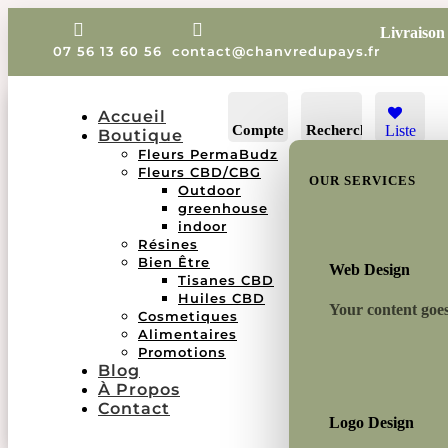


Livraison 
07 56 13 60 56
contact@chanvredupays.fr
Panier
0
€
0.00
Accueil
Compte
Rechercher
Liste
Boutique
de
Fleurs PermaBudz
souhait
Fleurs CBD/CBG
OUR SERVICES
-
Outdoor
greenhouse
indoor
Résines
Bien Être
Web Design
Tisanes CBD
Huiles CBD
Your content goes 
Cosmetiques
Alimentaires
Promotions
Blog
À Propos
Contact
Logo Design