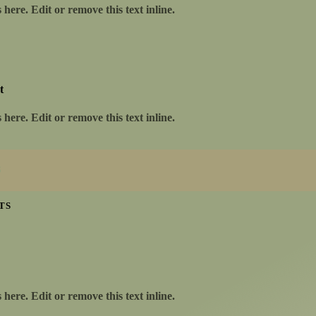
here. Edit or remove this text inline.
CATÉGORIE
PROMO !
t
here. Edit or remove this text inline.
 Forte BIO
Huile de CBD Légère BIO
Le
€
23.00
Le
€
14.00
Le
prix
prix
prix
actuel
initial
actuel
S
U
est :
était :
est :
€29.00.
€23.00.
€14.00.
 liste Souhait
Ajouter à la liste Souhait
TS
ier
Ajouter au panier
here. Edit or remove this text inline.
 Français.