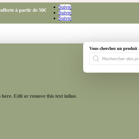
Suivre
offerte à partir de
50€
Suivre
Suivre
Vous cherchez un produit 
Recherche
de
produits
here. Edit or remove this text inline.