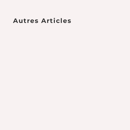
Autres Articles
🇫🇷 Chanvre du Pays 🇫🇷 Le Retour de Chanvre
du Pays – Nos Nouvelles Fleurs Françaises pour
2024/25 ! Chers clients et...