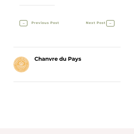
←
Previous Post
Next Post
→
Chanvre du Pays