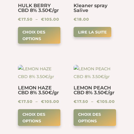
choisies
HULK BERRY
Kleaner spray
être
sur
CBD 8% 3.50€/gr
Salive
choisies
la
Plage
€
17.50
–
€
105.00
€
18.00
sur
page
Ce
de
la
CHOIX DES
LIRE LA SUITE
du
produit
prix :
page
OPTIONS
produit
a
€17.50
du
plusieurs
à
produit
variations.
€105.00
Les
options
peuvent
LEMON HAZE
LEMON PEACH
être
CBD 8% 3.50€/gr
CBD 8% 3.50€/gr
choisies
Plage
Plage
€
17.50
–
€
105.00
€
17.50
–
€
105.00
sur
Ce
Ce
de
de
la
CHOIX DES
CHOIX DES
produit
produit
prix :
prix :
page
OPTIONS
OPTIONS
a
a
€17.50
€17.50
du
plusieurs
plusieur
à
à