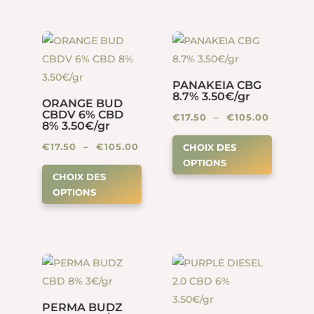
produit
variations.
variation
€105.00
€105.00
Les
Les
options
options
peuvent
peuven
PANAKEIA CBG
être
être
8.7% 3.50€/gr
ORANGE BUD
choisies
choisies
CBDV 6% CBD
Plage
€
17.50
–
€
105.00
sur
sur
8% 3.50€/gr
Ce
de
la
la
Plage
€
17.50
–
€
105.00
CHOIX DES
produit
prix :
page
page
OPTIONS
Ce
de
a
€17.50
CHOIX DES
du
du
produit
prix :
plusieur
à
OPTIONS
produit
produit
a
€17.50
variation
€105.00
plusieurs
à
Les
variations.
€105.00
options
Les
peuven
options
être
peuvent
choisies
PERMA BUDZ
être