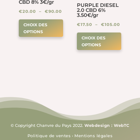
sur
CBD 8% 3€/gr
PURPLE DIESEL
choisies
la
2.0 CBD 6%
Plage
€
20.00
–
€
90.00
sur
3.50€/gr
page
Ce
de
la
Plage
€
17.50
–
€
105.00
CHOIX DES
du
produit
prix :
page
OPTIONS
Ce
de
produit
a
€20.00
CHOIX DES
du
produit
prix :
plusieurs
à
OPTIONS
produit
a
€17.50
variations.
€90.00
plusieur
à
Les
variation
€105.00
options
Les
peuvent
options
être
peuven
choisies
être
sur
choisies
la
sur
page
la
du
© Copyright Chanvre du Pays 2022.
Webdesign : WebTC
page
produit
Politique de ventes
•
Mentions légales
du