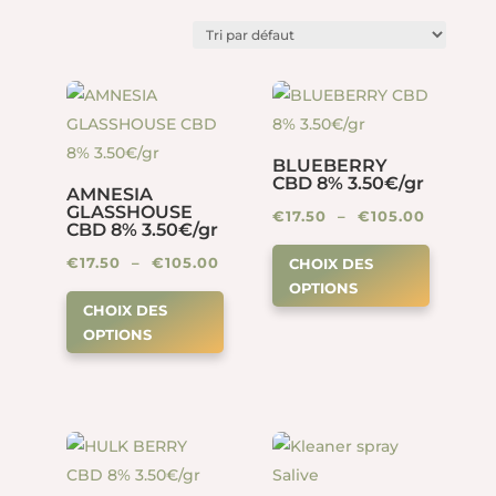
BLUEBERRY
CBD 8% 3.50€/gr
AMNESIA
GLASSHOUSE
Plage
€
17.50
–
€
105.00
CBD 8% 3.50€/gr
Ce
de
Plage
€
17.50
–
€
105.00
CHOIX DES
produit
prix :
OPTIONS
Ce
de
a
€17.50
CHOIX DES
produit
prix :
plusieur
à
OPTIONS
a
€17.50
variation
€105.00
plusieurs
à
Les
variations.
€105.00
options
Les
peuven
options
être
peuvent