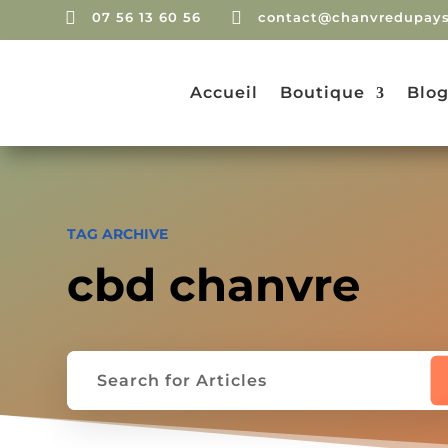


07 56 13 60 56
contact@chanvredupays
Accueil
Boutique
Blo
TAG ARCHIVE
cbd chanvre