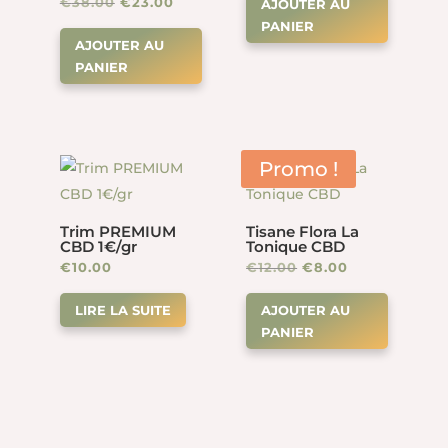
Le
Le
€
38.00
€
23.00
AJOUTER AU
initial
actuel
PANIER
prix
prix
était :
est :
AJOUTER AU
initial
actuel
€23.00.
€14.00.
PANIER
était :
est :
€38.00.
€23.00.
Promo !
Trim PREMIUM
Tisane Flora La
CBD 1€/gr
Tonique CBD
Le
Le
€
10.00
€
12.00
€
8.00
prix
prix
LIRE LA SUITE
AJOUTER AU
initial
actuel
PANIER
était :
est :
€12.00.
€8.00.