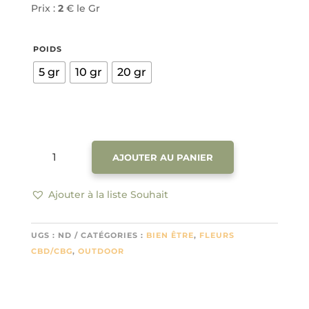
€40.00
Prix :
2
€ le Gr
POIDS
5 gr
10 gr
20 gr
QUANTITÉ
AJOUTER AU PANIER
DE
WATERMELON
CBD
Ajouter à la liste Souhait
10%
2€/GR
UGS :
ND
CATÉGORIES :
BIEN ÊTRE
,
FLEURS
CBD/CBG
,
OUTDOOR