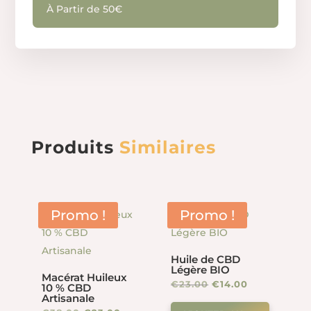
À Partir de 50€
Produits
Similaires
Promo !
Promo !
Huile de CBD
Légère BIO
Macérat Huileux
Le
Le
€
23.00
€
14.00
10 % CBD
Artisanale
prix
prix