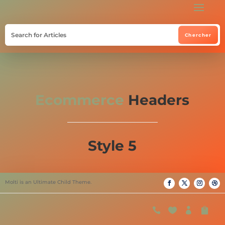
Ecommerce
Headers
Style 5
Molti is an Ultimate Child Theme.



