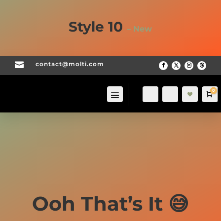
sou
hait
-
Style 10
– New

contact@molti.com
0
Login
Search
Pa
List
e
de
sou
hait
-
Ooh That’s It 😅